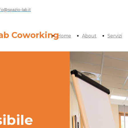
fo@spazio-lab.it
Lab Coworking
Home
About
Servizi
ibile