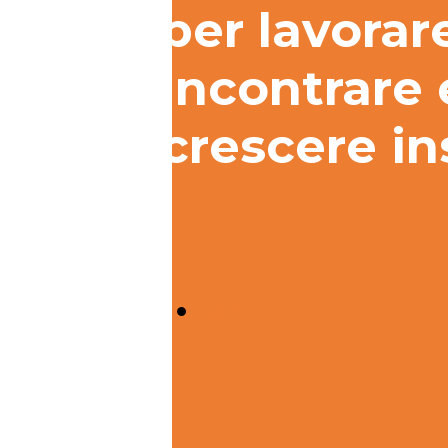
per lavorar
incontrare 
crescere i
Servizi