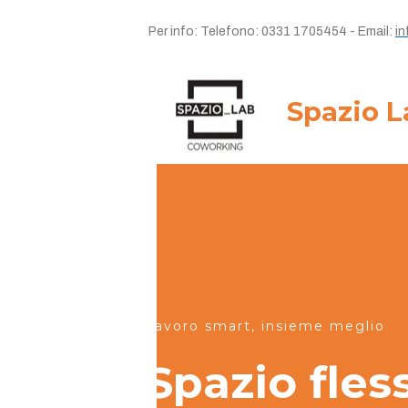
Per info: Telefono: 0331 1705454 - Email:
in
Spazio 
Lavoro smart, insieme meglio
Spazio fless