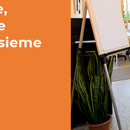
e,
e
nsieme